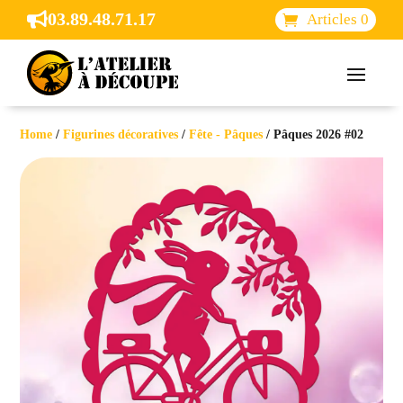
03.89.48.71.17

Articles 0
Home
/
Figurines décoratives
/
Fête - Pâques
/ Pâques 2026 #02