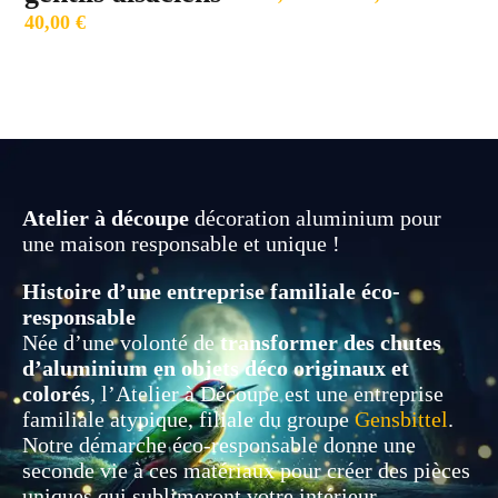
40,00
€
de
prix :
35,00 €
à
100,00 €
Atelier à découpe
décoration aluminium pour
une maison responsable et unique !
Histoire d’une entreprise familiale éco-
responsable
Née d’une volonté de
transformer des chutes
d’aluminium en objets déco originaux et
colorés
, l’Atelier à Découpe est une entreprise
familiale atypique, filiale du groupe
Gensbittel
.
Notre démarche éco-responsable donne une
seconde vie à ces matériaux pour créer des pièces
uniques qui sublimeront votre intérieur.