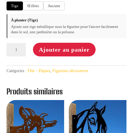
Tige
Œillets
Aucune
À planter (Tige)
Ajoute une tige métallique sous la figurine pour l'ancrer facilement
dans le sol, une jardinière ou la pelouse.
quantité
Ajouter au panier
de
Pâques
2026
Catégories :
Fête - Pâques
,
Figurines décoratives
#02
Produits similaires