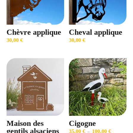
Chèvre applique
Cheval applique
30,00
€
30,00
€
Maison des
Cigogne
gentils alsaciens
35,00
€
100,00
€
Plage
–