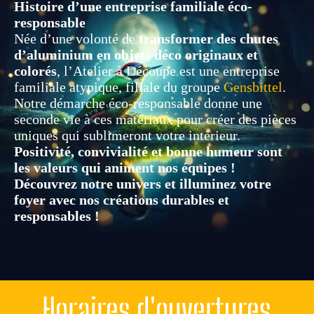
Histoire d’une entreprise familiale éco-
responsable
Née d’une volonté de
transformer des chutes
d’aluminium en objets déco originaux et
colorés
, l’Atelier à Découpe est une entreprise
familiale atypique, filiale du groupe
Gensbittel
.
Notre démarche éco-responsable donne une
seconde vie à ces matériaux pour créer des pièces
uniques qui sublimeront votre intérieur.
Positivité, convivialité et bonne humeur sont
les valeurs qui animent nos équipes !
Découvrez notre univers et illuminez votre
foyer avec nos créations durables et
responsables !
Horaires d'ouvertures