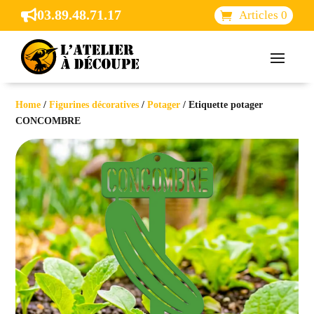
03.89.48.71.17

Articles 0
Home
/
Figurines décoratives
/
Potager
/ Etiquette potager
CONCOMBRE