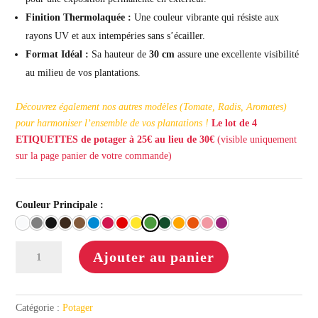
Finition Thermolaquée :
Une couleur vibrante qui résiste aux
rayons UV et aux intempéries sans s’écailler.
Format Idéal :
Sa hauteur de
30 cm
assure une excellente visibilité
au milieu de vos plantations.
Découvrez également nos autres modèles (Tomate, Radis, Aromates)
pour harmoniser l’ensemble de vos plantations !
Le lot de 4
ETIQUETTES de potager à 25€ au lieu de 30€
(visible uniquement
sur la page panier de votre commande)
Couleur Principale :
quantité
Ajouter au panier
de
Etiquette
potager
Catégorie :
Potager
CONCOMBRE