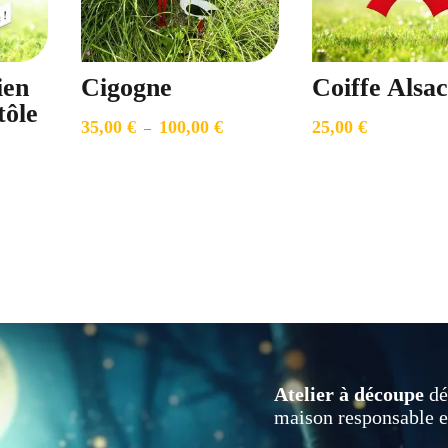
ien
Cigogne
Coiffe Alsa
tôle
35,00
€
100,00
€
25,00
€
Plage
–
lage
de
e
prix :
rix :
35,00 €
5,00 €
à
100,00 €
20,00 €
Atelier à découpe
dé
maison responsable e