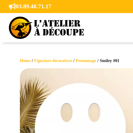
03.89.48.71.17

Home
/
Figurines décoratives
/
Personnage
/ Smiley #01