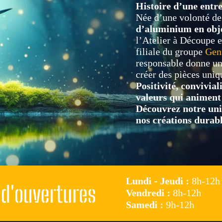
Histoire d’une entre
Née d’une volonté d
d’aluminium en obje
l’Atelier à Découpe e
filiale du groupe
Gens
responsable donne un
créer des pièces uniq
Positivité, convivia
valeurs qui animent
Découvrez notre univ
nos créations durabl
Lundi - Jeudi :
8h-12h 
 d'ouvertures
Vendredi :
8h-12h
Samedi :
9h-12h