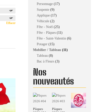
produits
17
Personnage
17
9
produits
Suspente
9
produits
17
Applique
17
2
produits
Véhicule
2
Effacer
produits
25
Fête - Noël
25
produits
11
Fête - Pâques
11
produits
6
Fête - Saint-Valentin
6
15
produits
Potager
15
produits
11
Mobilier / Tableau
11
8
produits
Tableau
8
produits
3
Bac à Fleurs
3
produits
Nos
nouveautés
Pâques
Pâques