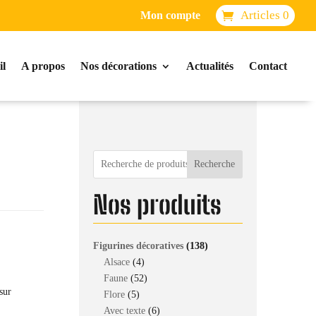
Articles 0
Mon compte
il
A propos
Nos décorations
Actualités
Contact
Recherche
Nos produits
138
Figurines décoratives
138
4
produits
Alsace
4
produits
52
Faune
52
sur
5
produits
Flore
5
produits
6
Avec texte
6