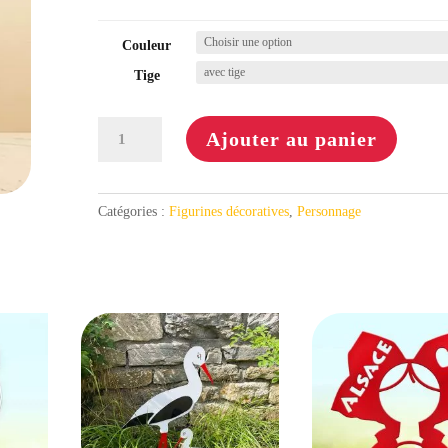
Couleur
Tige
quantité
Ajouter au panier
de
Smiley
#01
Catégories :
Figurines décoratives
,
Personnage