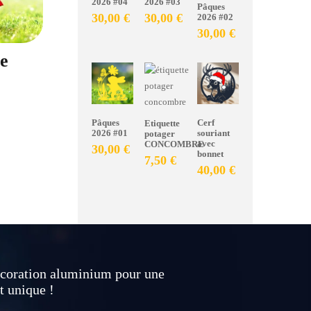
2026 #04
2026 #03
Pâques
30,00
€
30,00
€
2026 #02
30,00
€
ce
Pâques
Cerf
Etiquette
2026 #01
souriant
potager
avec
CONCOMBRE
30,00
€
bonnet
7,50
€
40,00
€
coration aluminium pour une
t unique !