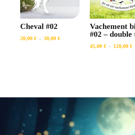
Cheval #02
Vachement b
#02 – double 
20,00
€
30,00
€
Plage
–
45,00
€
120,00
€
de
P
–
prix :
d
20,00 €
p
à
4
30,00 €
à
1