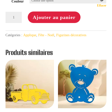
Couleur
Effacer
quantité
Ajouter au panier
de
Applique
Flocon
Catégories :
Applique
,
Fête - Noël
,
Figurines décoratives
#01
Produits similaires