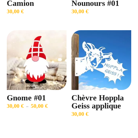
Camion
Nounours #01
30,00
€
30,00
€
Gnome #01
Chèvre Hoppla
Geiss applique
30,00
€
50,00
€
Plage
–
30,00
€
de
prix :
30,00 €
à