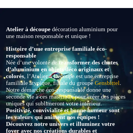
50,00 €
Atelier à découpe
décoration aluminium pour
une maison responsable et unique !
Histoire d’une entreprise familiale éco-
responsable
Née d’une volonté de
transformer des chutes
d’aluminium en objets déco originaux et
colorés
, l’Atelier à Découpe est une entreprise
familiale atypique, filiale du groupe
Gensbittel
.
Notre démarche éco-responsable donne une
seconde vie à ces matériaux pour créer des pièces
uniques qui sublimeront votre intérieur.
Positivité, convivialité et bonne humeur sont
les valeurs qui animent nos équipes !
Découvrez notre univers et illuminez votre
foyer avec nos créations durables et