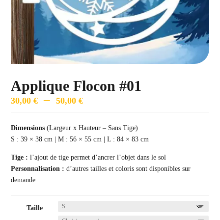
Applique Flocon #01
Plage
–
30,00
€
50,00
€
de
prix :
Dimensions
(Largeur x Hauteur – Sans Tige)
30,00 €
S : 39 × 38 cm | M : 56 × 55 cm | L : 84 × 83 cm
à
Tige :
l’ajout de tige permet d’ancrer l’objet dans le sol
50,00 €
Personnalisation :
d’autres tailles et coloris sont disponibles sur
demande
Taille