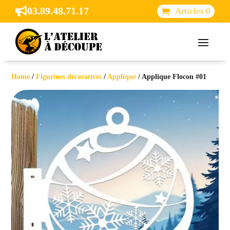
03.89.48.71.17

Articles 0
Home
/
Figurines décoratives
/
Applique
/ Applique Flocon #01